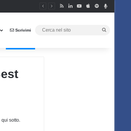
RSS
LinkedIn
You Tube
Apple
Spotify
Podcast Pe
Cerca
Scrivimi
nel
sito
Best
qui sotto.