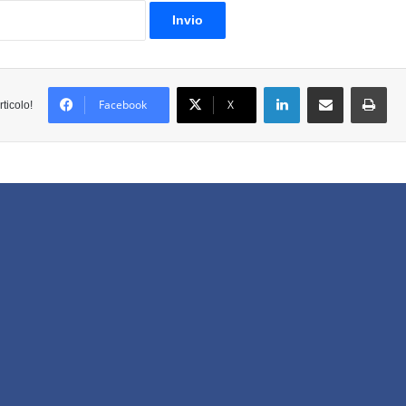
LinkedIn
Condividi via email
St
Facebook
X
ticolo!