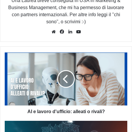
Una Laurea breve conseguita in USA in Marketing &
Business Management, che mi ha permesso di lavorare
con partners internazionali. Per altre info leggi il "chi
sono", o scrivimi :-)
Website
Facebook
LinkedIn
You
Tube
AI
e
lavoro
d'ufficio:
alleati
o
rivali?
AI e lavoro d'ufficio: alleati o rivali?
AI
per