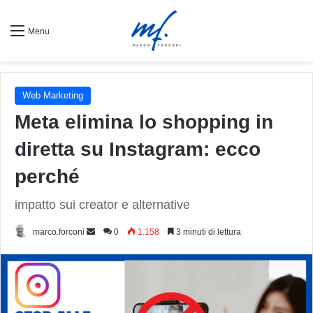
Menu
Web Marketing
Meta elimina lo shopping in
diretta su Instagram: ecco
perché
impatto sui creator e alternative
Invia
marco.forconi
0
1.158
3 minuti di lettura
un'email