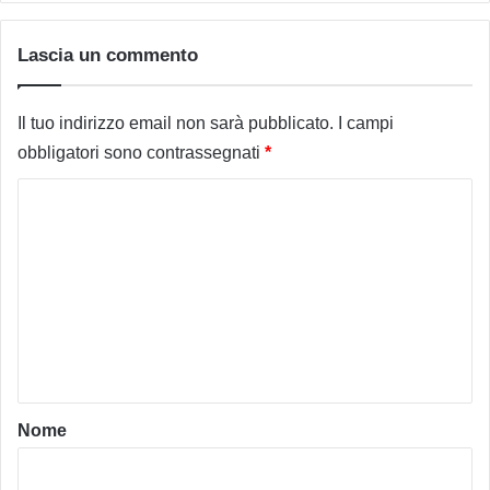
Lascia un commento
Il tuo indirizzo email non sarà pubblicato.
I campi
obbligatori sono contrassegnati
*
C
o
m
m
e
n
t
o
Nome
*