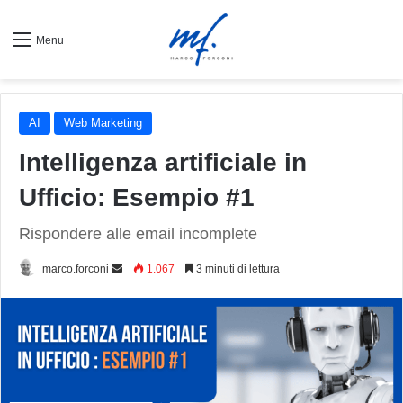
Menu
AI
Web Marketing
Intelligenza artificiale in
Ufficio: Esempio #1
Rispondere alle email incomplete
Invia
marco.forconi
1.067
3 minuti di lettura
un'email