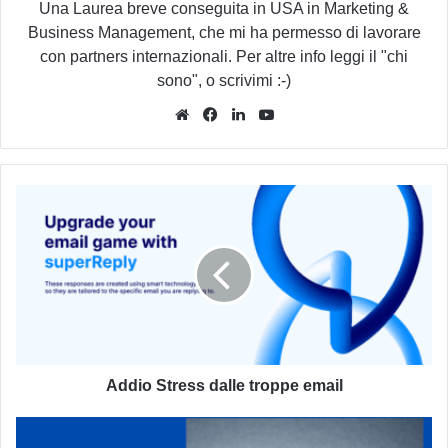
Una Laurea breve conseguita in USA in Marketing &
Business Management, che mi ha permesso di lavorare
con partners internazionali. Per altre info leggi il "chi
sono", o scrivimi :-)
Website
Facebook
LinkedIn
You
Tube
Addio
Stress
dalle
troppe
email
Addio Stress dalle troppe email
Allarme