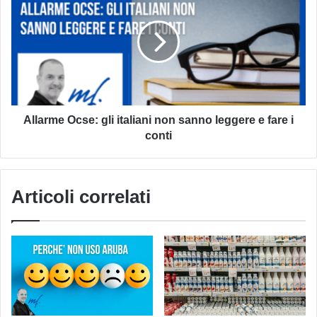
Ocse:
gli
italiani
non
sanno
leggere
e
Allarme Ocse: gli italiani non sanno leggere e fare i
fare
conti
i
conti
Articoli correlati