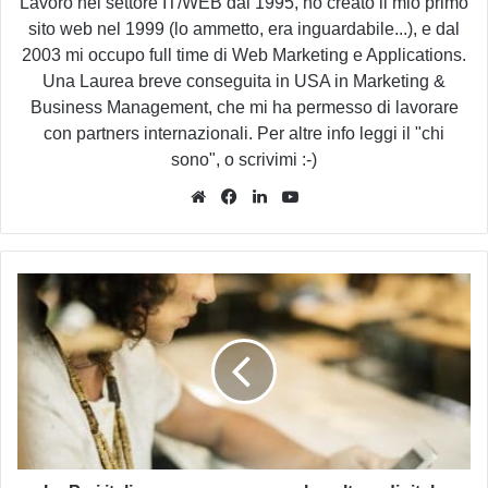
Lavoro nel settore IT/WEB dal 1995, ho creato il mio primo
sito web nel 1999 (lo ammetto, era inguardabile...), e dal
2003 mi occupo full time di Web Marketing e Applications.
Una Laurea breve conseguita in USA in Marketing &
Business Management, che mi ha permesso di lavorare
con partners internazionali. Per altre info leggi il "chi
sono", o scrivimi :-)
Website
Facebook
LinkedIn
You
Tube
Le
Pmi
italiane
non
conoscono
la
cultura
digitale