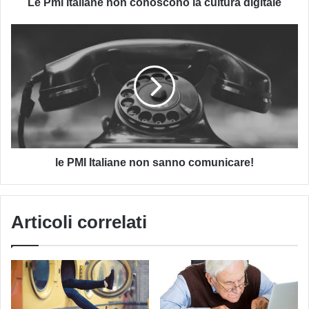
Le Pmi italiane non conoscono la cultura digitale
le
PMI
Italiane
non
sanno
comunicare!
le PMI Italiane non sanno comunicare!
Articoli correlati