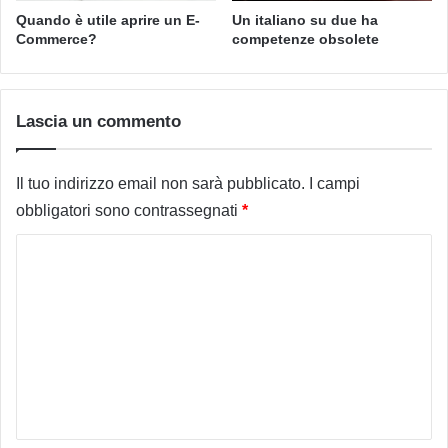
Quando è utile aprire un E-
Un italiano su due ha
Commerce?
competenze obsolete
Lascia un commento
Il tuo indirizzo email non sarà pubblicato.
I campi
obbligatori sono contrassegnati
*
C
o
m
m
e
n
t