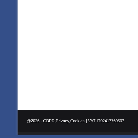
@2026 -
GDPR,Privacy,Cookies
| VAT IT02417760507