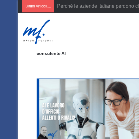
AI per PMI italiane
Ultimi Articoli....
consulente AI