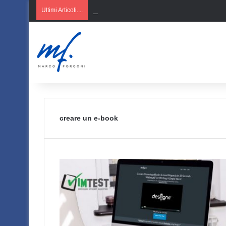
AI per PMI italiane
Ultimi Articoli....
creare un e-book