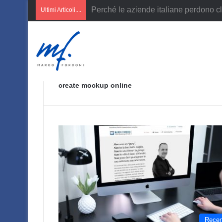
AI per PMI italiane
Ultimi Articoli....
create mockup online
Recen