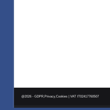
@2026 -
GDPR,Privacy,Cookies
| VAT IT02417760507