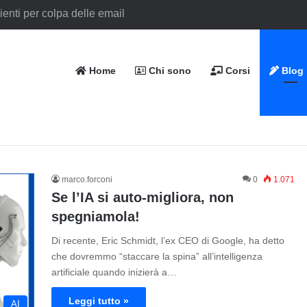
Home
Chi sono
Corsi
Blog
marco.forconi
0
1.071
Se l’IA si auto-migliora, non
spegniamola!
Di recente, Eric Schmidt, l’ex CEO di Google, ha detto
che dovremmo “staccare la spina” all’intelligenza
artificiale quando inizierà a…
Leggi tutto »
AI