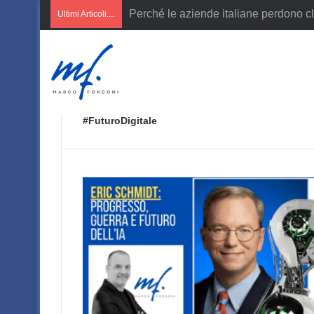
AI per PMI italiane
Ultimi Articoli....
#FuturoDigitale