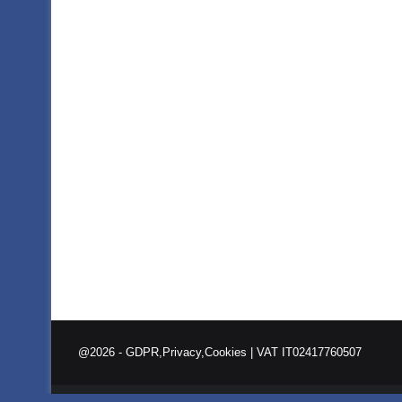
@2026 -
GDPR,Privacy,Cookies
| VAT IT02417760507