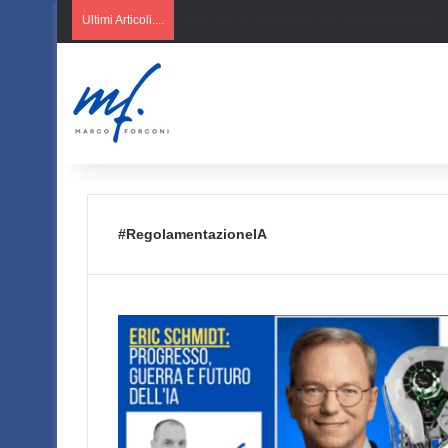
AI per PMI italiane
Ultimi Articoli....
#RegolamentazioneIA