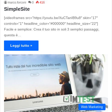
marco.forconi
0
416
SimpleSite
[videoframes src=”https://youtu.be/XuCTanIB9u8″ skin=”17″
controls=”1″ headline_color=”#000000″ headline_size=”22″]
Facile e semplice: Crea il tuo sito in soli 3 semplici passaggi,
questa è…
Leggi tutto »
Web Marketing