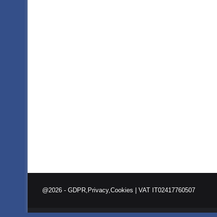
@2026 -
GDPR,Privacy,Cookies
| VAT IT02417760507