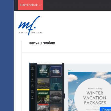
AI per PMI italiane
Ultimi Articoli....
canva premium
Recen