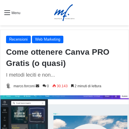
Menu
Recensioni
Web Marketing
Come ottenere Canva PRO
Gratis (o quasi)
I metodi leciti e non...
Invia
marco.forconi
0
30.143
2 minuti di lettura
un'email