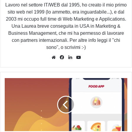
Lavoro nel settore IT/WEB dal 1995, ho creato il mio primo
sito web nel 1999 (lo ammetto, era inguardabile...), e dal
2003 mi occupo full time di Web Marketing e Applications.
Una Laurea breve conseguita in USA in Marketing &
Business Management, che mi ha permesso di lavorare
con partners internazionali. Per altre info leggi il "chi
sono", o scrivimi :-)
Website
Facebook
LinkedIn
You
Tube
Come
trovare
nuovi
clienti
nel
settore
Food