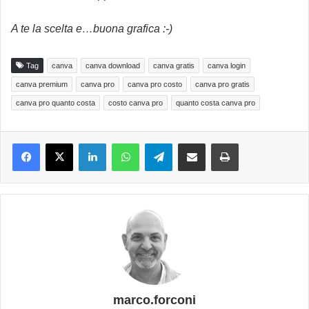
A te la scelta e…buona grafica :-)
Tag
canva
canva download
canva gratis
canva login
canva premium
canva pro
canva pro costo
canva pro gratis
canva pro quanto costa
costo canva pro
quanto costa canva pro
LinkedIn
WhatsApp
Telegram
Condividi via email
Stampa
marco.forconi