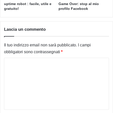
uptime robot : facile, utile e
Game Over: stop al mio
gratuito!
profilo Facebook
Lascia un commento
Il tuo indirizzo email non sarà pubblicato.
I campi
obbligatori sono contrassegnati
*
C
o
m
m
e
n
t