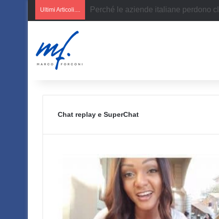
AI per PMI italiane
Ultimi Articoli....
Chat replay e SuperChat