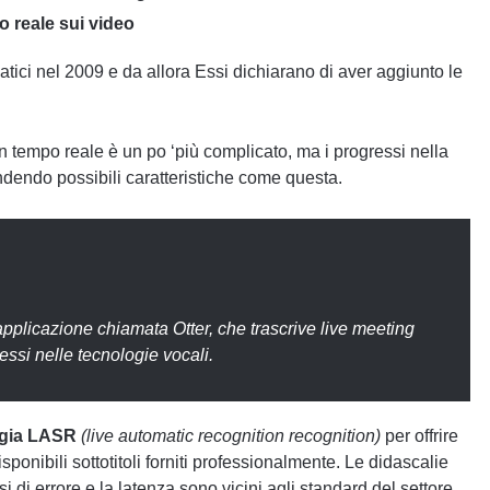
po reale sui video
matici nel 2009 e da allora Essi dichiarano di aver aggiunto le
in tempo reale è un po ‘più complicato, ma i progressi nella
dendo possibili caratteristiche come questa.
applicazione chiamata Otter, che trascrive live meeting
ssi nelle tecnologie vocali.
gia LASR
(live automatic recognition recognition)
per offrire
ponibili sottotitoli forniti professionalmente. Le didascalie
di errore e la latenza sono vicini agli standard del settore,