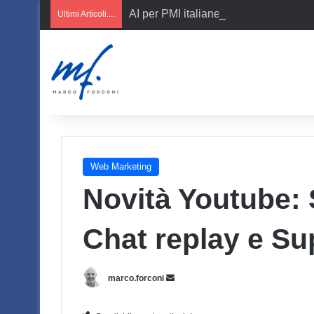
AI per PMI italiane
Ultimi Articoli....
Web Marketing
Novità Youtube: S
Chat replay e S
Invia
marco.forconi
un'email