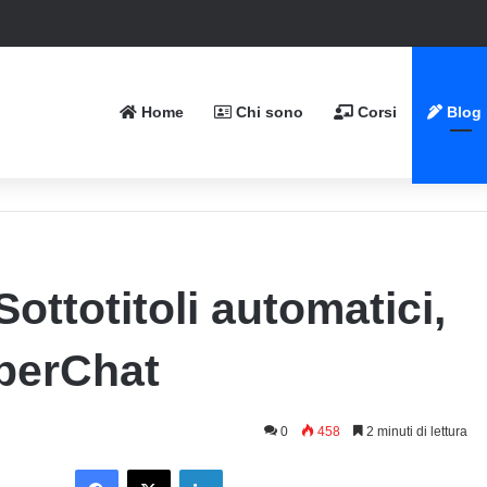
Home
Chi sono
Corsi
Blog
ottotitoli automatici,
uperChat
0
458
2 minuti di lettura
Facebook
X
LinkedIn