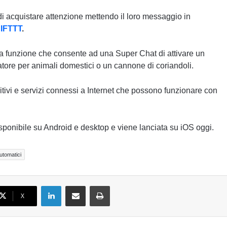
i acquistare attenzione mettendo il loro messaggio in
IFTTT
.
 la funzione che consente ad una Super Chat di attivare un
tore per animali domestici o un cannone di coriandoli.
sitivi e servizi connessi a Internet che possono funzionare con
ponibile su Android e desktop e viene lanciata su iOS oggi.
automatici
LinkedIn
Condividi via email
Stampa
X