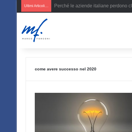
AI per PMI italiane
Ultimi Articoli....
come avere successo nel 2020