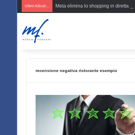
Meta elimina lo shopping in diretta s
Ultimi Articoli....
recensione negativa ristorante esempio