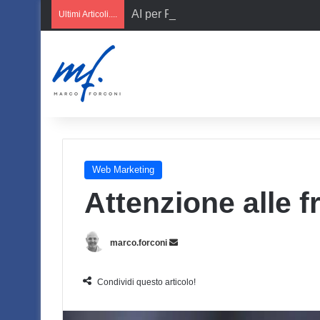
AI per PMI italiane
Ultimi Articoli....
Web Marketing
Attenzione alle f
Invia
marco.forconi
un'email
Condividi questo articolo!