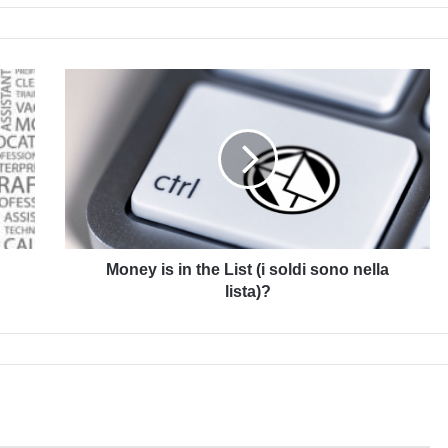
Money
is
in
the
List
(i
soldi
sono
Money is in the List (i soldi sono nella
nella
lista)?
lista)?