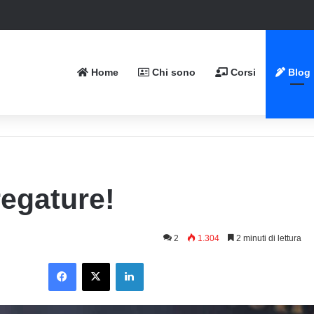
Home
Chi sono
Corsi
Blog
regature!
2
1.304
2 minuti di lettura
Facebook
X
LinkedIn