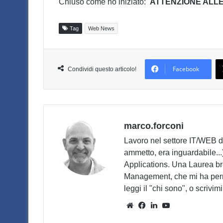
Chiuso come ho iniziato:
ATTENZIONE ALL
Tag
Web News
Facebook
Condividi questo articolo!
marco.forconi
Lavoro nel settore IT/WEB da
ammetto, era inguardabile...
Applications. Una Laurea b
Management, che mi ha perme
leggi il "chi sono", o scrivimi 
Website
Facebook
LinkedIn
You
Tube