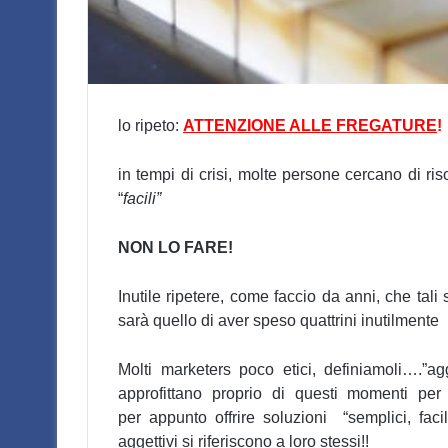
lo ripeto:
ATTENZIONE ALLE FREGATURE
!
in tempi di crisi, molte persone cercano di r
“
facili”
NON LO FARE!
Inutile ripetere, come faccio da anni, che tali
sarà quello di aver speso quattrini inutilmente
Molti marketers poco etici, definiamoli….”ag
approfittano proprio di questi momenti per 
per appunto offrire soluzioni “semplici, fac
aggettivi si riferiscono a loro stessi!!