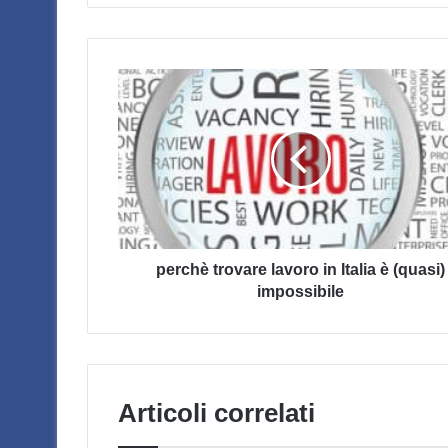
perchè
trovare
lavoro
in
Italia
è
(quasi)
impossibile
perchè trovare lavoro in Italia è (quasi)
impossibile
Articoli correlati