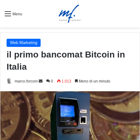
Menu
Web Marketing
il primo bancomat Bitcoin in
Italia
Invia
marco.forconi
0
1.013
Meno di un minuto
un'email