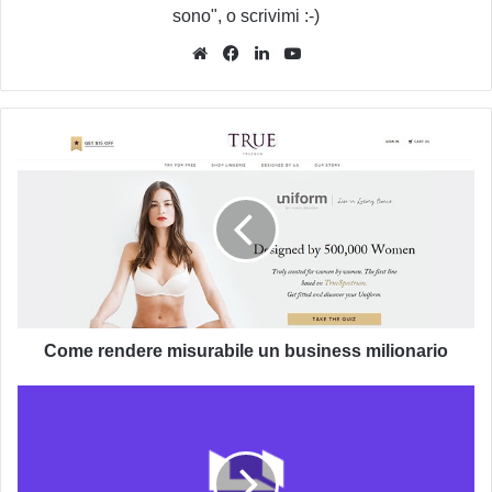
sono", o scrivimi :-)
Website
Facebook
LinkedIn
You
Tube
Come
rendere
misurabile
un
business
milionario
Come rendere misurabile un business milionario
Sito
e
Hosting
Gratis