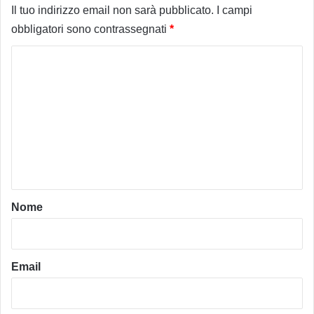
Il tuo indirizzo email non sarà pubblicato.
I campi
obbligatori sono contrassegnati
*
C
o
m
m
e
n
t
o
Nome
*
Email