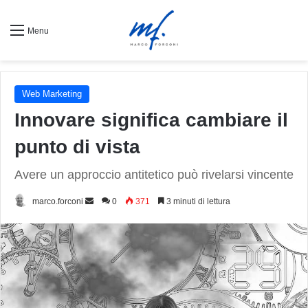
Menu
Web Marketing
Innovare significa cambiare il
punto di vista
Avere un approccio antitetico può rivelarsi vincente
Invia
marco.forconi
0
371
3 minuti di lettura
un'email