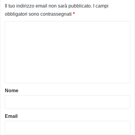
Il tuo indirizzo email non sarà pubblicato.
I campi
obbligatori sono contrassegnati
*
C
o
m
m
e
n
t
o
Nome
*
Email