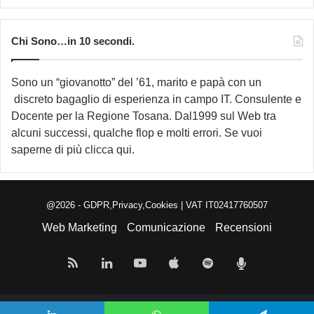
Chi Sono…in 10 secondi.
Sono un “giovanotto” del ’61, marito e papà con un
discreto bagaglio di esperienza in campo IT. Consulente e
Docente per la Regione Tosana. Dal1999 sul Web tra
alcuni successi, qualche flop e molti errori. Se vuoi
saperne di più
clicca qui
.
@2026 -
GDPR,Privacy,Cookies
| VAT IT02417760507
Web Marketing
Comunicazione
Recensioni
RSS
LinkedIn
You
Apple
Spotify
Podcast
Tube
Pensieri