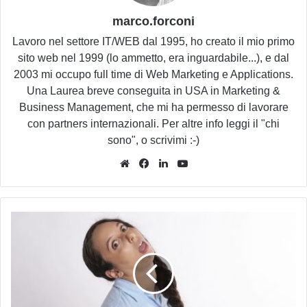
marco.forconi
Lavoro nel settore IT/WEB dal 1995, ho creato il mio primo
sito web nel 1999 (lo ammetto, era inguardabile...), e dal
2003 mi occupo full time di Web Marketing e Applications.
Una Laurea breve conseguita in USA in Marketing &
Business Management, che mi ha permesso di lavorare
con partners internazionali. Per altre info leggi il "chi
sono", o scrivimi :-)
Website
Facebook
LinkedIn
You
Tube
Perché
non
sopporto
la
fuffa
(di