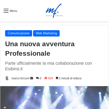
Menu
Comunicazione
Web Marketing
Una nuova avventura
Professionale
Parte ufficialmente la mia collaborazione con
Esibirsi.it
Invia
marco.forconi
0
509
2 minuti di lettura
un'email