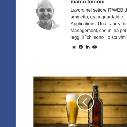
marco.forconi
Lavoro nel settore IT/WEB da
ammetto, era inguardabile...
Applications. Una Laurea b
Management, che mi ha perme
leggi il "chi sono", o scrivimi 
Website
Facebook
LinkedIn
You
Tube
Comunicare
NON
significa
vendere