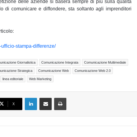
etizione delle aziende si baserà sempre di più sulla qualità
 di comunicare e diffondere, sta soltanto agli imprenditori
ticolo:
ufficio-stampa-differenze/
nicazione Giornalistica
Comunicazione Integrata
Comunicazione Multimediale
unicazione Strategica
Comunicazione Web
Comunicazione Web 2.0
linea editoriale
Web Marketing
LinkedIn
Condividi via email
Stampa
X