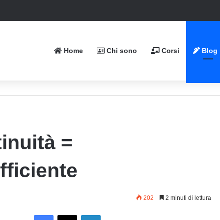
Home
Chi sono
Corsi
Blog
inuità =
ficiente
202
2 minuti di lettura
Facebook
X
LinkedIn