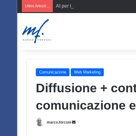
AI per PMI italiane
Ultimi Articoli....
Comunicazione
Web Marketing
Diffusione + cont
comunicazione ef
Invia
marco.forconi
un'email