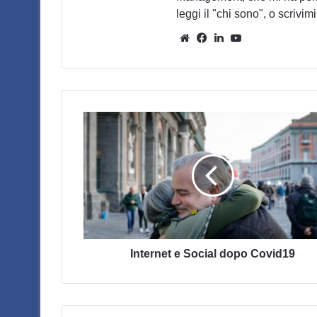
leggi il "chi sono", o scrivimi 
Website
Facebook
LinkedIn
You
Tube
Internet
e
Social
dopo
Covid19
Internet e Social dopo Covid19