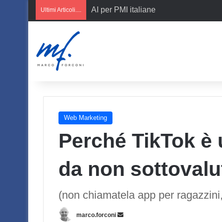
AI per PMI italiane
Ultimi Articoli....
Web Marketing
Perché TikTok è
da non sottovalu
(non chiamatela app per ragazzini
Invia
marco.forconi