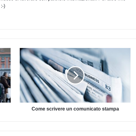
:-)
Come
scrivere
un
comunicato
stampa
Come scrivere un comunicato stampa